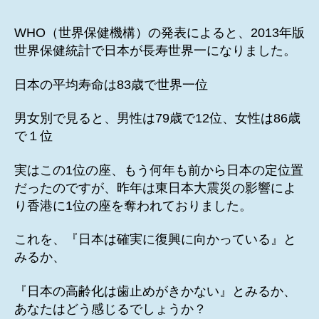
人
者
日
平
WHO（世界保健機構）の発表によると、2013年版
均
世界保健統計で日本が長寿世界一になりました。
寿
命
日本の平均寿命は83歳で世界一位
83
歳
男女別で見ると、男性は79歳で12位、女性は86歳
世
で１位
界
一
位
実はこの1位の座、もう何年も前から日本の定位置
へ
だったのですが、昨年は東日本大震災の影響によ
の
り香港に1位の座を奪われておりました。
これを、『日本は確実に復興に向かっている』と
みるか、
『日本の高齢化は歯止めがきかない』とみるか、
あなたはどう感じるでしょうか？