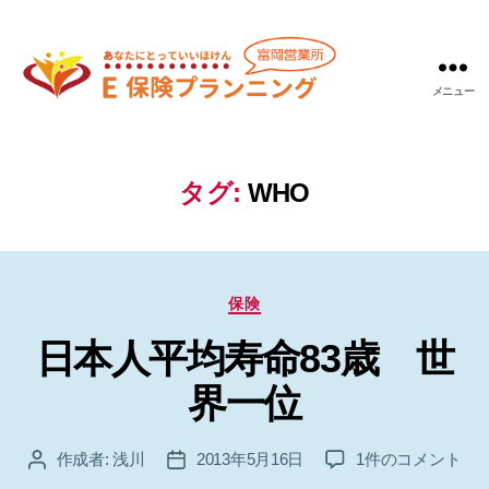
メニュー
Ｅ
保
険
プ
タグ:
WHO
ラ
ン
ニ
ン
カ
グ
保険
テ
富
日本人平均寿命83歳 世
ゴ
岡
リ
営
界一位
ー
業
所
日
作成者:
浅川
2013年5月16日
1件のコメント
投
投
本
稿
稿