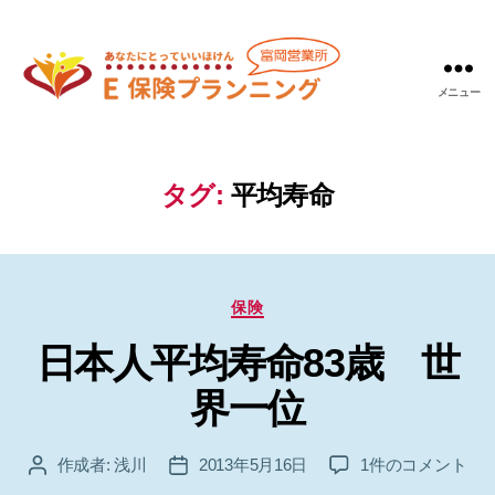
メニュー
Ｅ
保
険
プ
タグ:
平均寿命
ラ
ン
ニ
ン
カ
グ
保険
テ
富
日本人平均寿命83歳 世
ゴ
岡
リ
営
界一位
ー
業
所
日
作成者:
浅川
2013年5月16日
1件のコメント
投
投
本
稿
稿