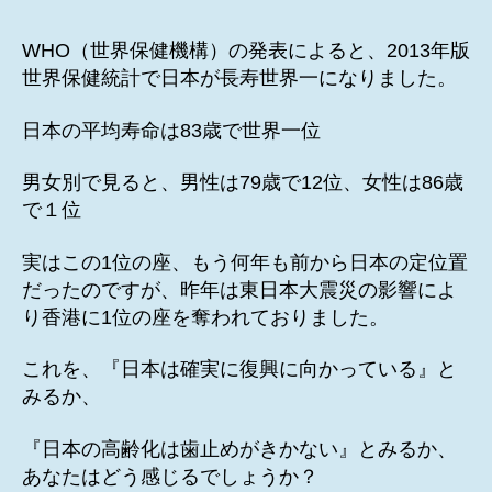
人
者
日
平
WHO（世界保健機構）の発表によると、2013年版
均
世界保健統計で日本が長寿世界一になりました。
寿
命
日本の平均寿命は83歳で世界一位
83
歳
男女別で見ると、男性は79歳で12位、女性は86歳
世
で１位
界
一
位
実はこの1位の座、もう何年も前から日本の定位置
へ
だったのですが、昨年は東日本大震災の影響によ
の
り香港に1位の座を奪われておりました。
これを、『日本は確実に復興に向かっている』と
みるか、
『日本の高齢化は歯止めがきかない』とみるか、
あなたはどう感じるでしょうか？