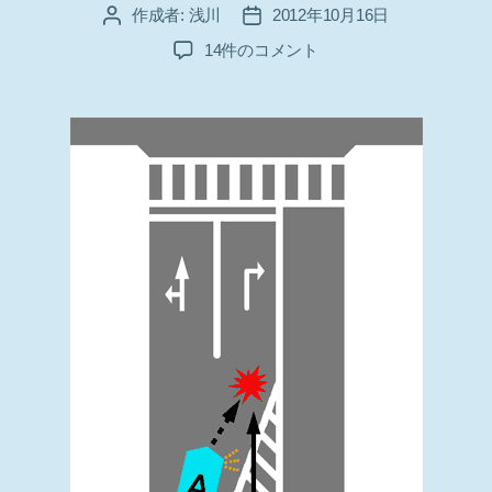
作成者:
浅川
2012年10月16日
投
投
稿
稿
真
14件のコメント
者
日
面
目
な
人
が
馬
鹿
を
見
る？
ゼ
ブ
ラ
ゾ
ー
ン
に
ご