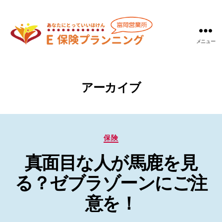
メニュー
Ｅ
保
険
プ
アーカイブ
ラ
ン
ニ
ン
カ
グ
保険
テ
富
真面目な人が馬鹿を見
ゴ
岡
リ
営
る？ゼブラゾーンにご注
ー
業
所
意を！