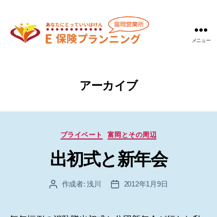
メニュー
Ｅ
保
険
プ
アーカイブ
ラ
ン
ニ
ン
カ
グ
プライベート
富岡とその周辺
テ
富
出初式と新年会
ゴ
岡
リ
営
ー
業
作成者:
浅川
2012年1月9日
投
投
所
稿
稿
者
日