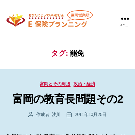
メニュー
Ｅ
保
険
プ
タグ:
罷免
ラ
ン
ニ
ン
カ
グ
富岡とその周辺
政治・経済
テ
富
富岡の教育長問題その2
ゴ
岡
リ
営
ー
業
作成者:
浅川
2011年10月25日
投
投
所
稿
稿
者
日