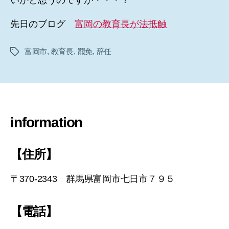
先日のブログ
富岡の教育長が法抵触
富岡市
,
教育長
,
罷免
,
辞任
タ
グ
information
【住所】
〒370-2343 群馬県富岡市七日市７９５
【電話】