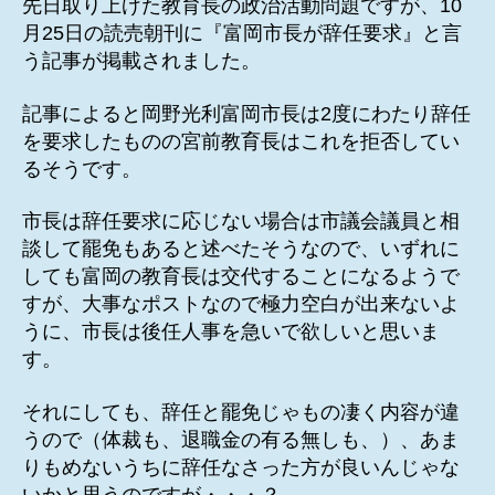
先日取り上げた教育長の政治活動問題ですが、10
月25日の読売朝刊に『富岡市長が辞任要求』と言
う記事が掲載されました。
記事によると岡野光利富岡市長は2度にわたり辞任
を要求したものの宮前教育長はこれを拒否してい
るそうです。
市長は辞任要求に応じない場合は市議会議員と相
談して罷免もあると述べたそうなので、いずれに
しても富岡の教育長は交代することになるようで
すが、大事なポストなので極力空白が出来ないよ
うに、市長は後任人事を急いで欲しいと思いま
す。
それにしても、辞任と罷免じゃもの凄く内容が違
うので（体裁も、退職金の有る無しも、）、あま
りもめないうちに辞任なさった方が良いんじゃな
いかと思うのですが・・・？