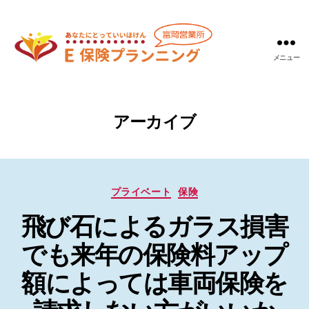
メニュー
Ｅ
保
険
プ
アーカイブ
ラ
ン
ニ
ン
カ
グ
プライベート
保険
テ
富
飛び石によるガラス損害
ゴ
岡
リ
営
でも来年の保険料アップ
ー
業
所
額によっては車両保険を