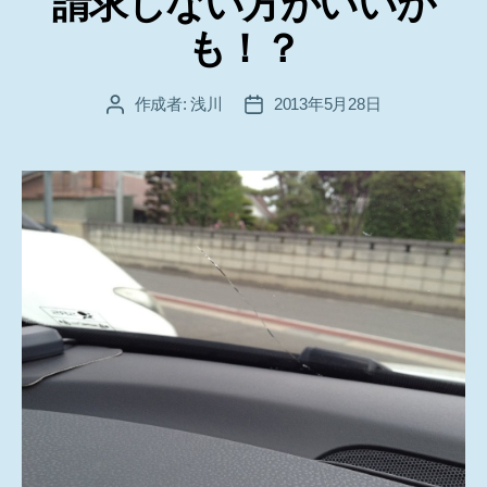
請求しない方がいいか
も！？
作成者:
浅川
2013年5月28日
投
投
稿
稿
者
日