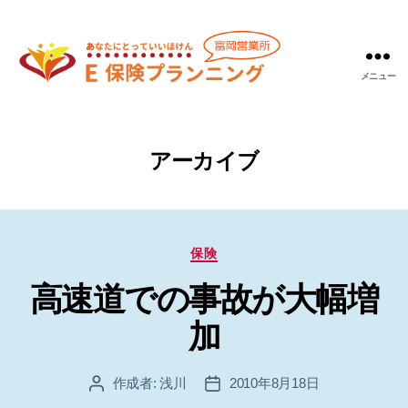
メニュー
Ｅ
保
険
プ
アーカイブ
ラ
ン
ニ
ン
カ
グ
保険
テ
富
高速道での事故が大幅増
ゴ
岡
リ
営
加
ー
業
所
作成者:
浅川
2010年8月18日
投
投
稿
稿