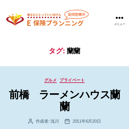
メニュー
Ｅ
保
険
プ
タグ:
蘭蘭
ラ
ン
ニ
ン
カ
グ
グルメ
プライベート
テ
富
前橋 ラーメンハウス蘭
ゴ
岡
リ
営
蘭
ー
業
所
作成者:
浅川
2011年6月20日
投
投
稿
稿