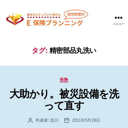
メニュー
Ｅ
保
険
プ
タグ:
精密部品丸洗い
ラ
ン
ニ
ン
カ
グ
保険
テ
富
大助かり。被災設備を洗
ゴ
岡
リ
営
って直す
ー
業
所
作成者:
浅川
2011年5月28日
投
投
稿
稿