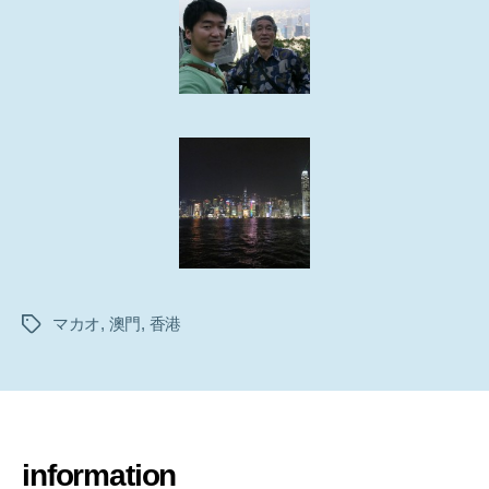
マカオ
,
澳門
,
香港
タ
グ
information