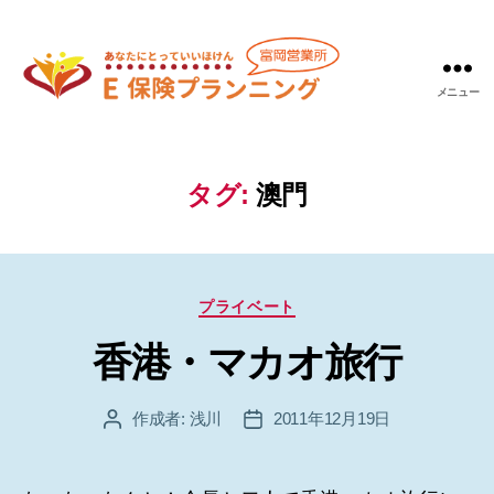
メニュー
Ｅ
保
険
プ
タグ:
澳門
ラ
ン
ニ
ン
カ
グ
プライベート
テ
富
香港・マカオ旅行
ゴ
岡
リ
営
ー
業
作成者:
浅川
2011年12月19日
投
投
所
稿
稿
者
日