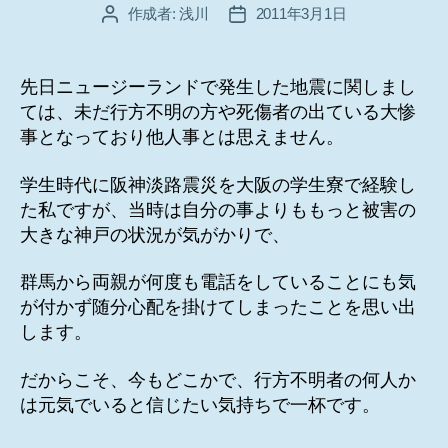
作成者:
浅川
2011年3月1日
投
投
稿
稿
者
日
先日ニュージーランドで発生した地震に関しまし
ては、未だ行方不明の方や死傷者の出ている大惨
事となっており他人事とは思えません。
学生時代に阪神淡路震災を大阪の学生寮で経験し
た私ですが、当時は自分の事よりももっと被害の
大きな神戸の状況が気がかりで、
群馬から両親が何度も電話をしていることにも気
が付かず随分心配を掛けてしまったことを思い出
します。
だからこそ、今もどこかで、行方不明者の何人か
は元気でいると信じたい気持ちで一杯です。