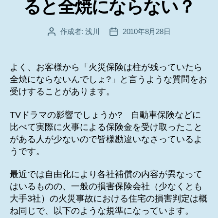
ると全焼にならない？
ー
作成者:
浅川
2010年8月28日
投
投
稿
稿
者
日
よく、お客様から「火災保険は柱が残っていたら
全焼にならないんでしょ?」と言うような質問をお
受けすることがあります。
TVドラマの影響でしょうか? 自動車保険などに
比べて実際に火事による保険金を受け取ったこと
がある人が少ないので皆様勘違いなさっているよ
うです。
最近では自由化により各社補償の内容が異なって
はいるものの、一般の損害保険会社（少なくとも
大手3社）の火災事故における住宅の損害判定は概
ね同じで、以下のような規準になっています。