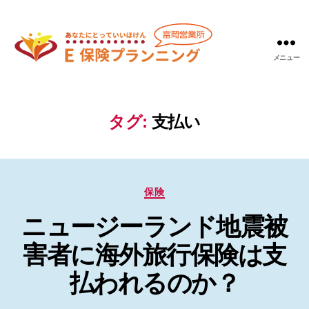
メニュー
Ｅ
保
険
プ
タグ:
支払い
ラ
ン
ニ
ン
カ
グ
保険
テ
富
ニュージーランド地震被
ゴ
岡
リ
営
害者に海外旅行保険は支
ー
業
所
払われるのか？