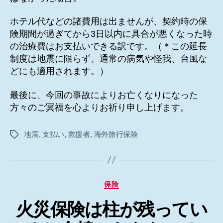
ホテル代などの諸費用は出ませんが、契約時の保
険期間が過ぎてから3日以内に具合が悪くなった時
の治療費はお支払いできる訳です。（＊この延長
制度は地震に限らず、通常の病気や怪我、台風な
どにも適用されます。）
最後に、今回の事故によりお亡くなりになった
方々のご冥福を心よりお祈り申し上げます。
地震
,
支払い
,
救援者
,
海外旅行保険
タ
グ
カ
保険
テ
火災保険は柱が残ってい
ゴ
リ