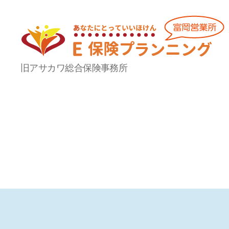
Ｅ
旧アサカワ総合保険事務所
保
険
プ
ラ
ン
ニ
ン
グ
富
岡
営
業
所