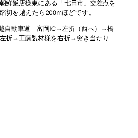
朝鮮飯店様東にある「七日市」交差点を
踏切を越えたら200mほどです。
越自動車道 富岡IC→左折（西へ）→橋
左折→工藤製材様を右折→突き当たり