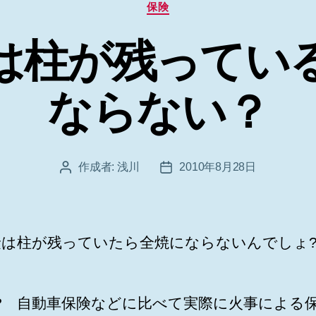
カ
保険
テ
ゴ
は柱が残ってい
リ
ー
ならない？
作成者:
浅川
2010年8月28日
投
投
稿
稿
者
日
険は柱が残っていたら全焼にならないんでしょ
? 自動車保険などに比べて実際に火事による