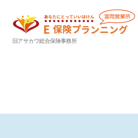
Ｅ
旧アサカワ総合保険事務所
保
険
プ
ラ
ン
ニ
ン
グ
富
岡
営
業
所