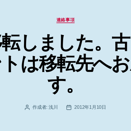
カ
連絡事項
テ
ゴ
移転しました。古
リ
ー
ントは移転先へお
す。
作成者:
浅川
2012年1月10日
投
投
稿
稿
者
日