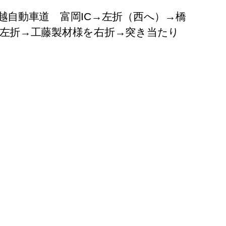
越自動車道 富岡IC→左折（西へ）→橋
左折→工藤製材様を右折→突き当たり