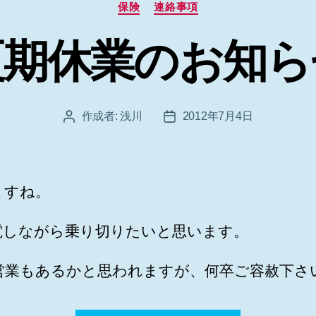
カ
保険
連絡事項
テ
ゴ
夏期休業のお知ら
リ
ー
作成者:
浅川
2012年7月4日
投
投
稿
稿
者
日
ますね。
電しながら乗り切りたいと思います。
営業もあるかと思われますが、何卒ご容赦下さ